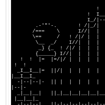
{} 
! ! II I
! I__I__II II
I_/|--|--|| ||
.-'"'-. ! /|_/| | |
/=== \ I//| | | |
\== / ! /|/ | | | |
\__ _/ I//| | | | |
_} {_ ! /|/ | | | | |
{_____} I//| | | | | |
! ! |= |=/|/ | | | | |
! !
_I__I__|= ||/| | | | |
|__I__I_
-|--|--|- || | | | | | 
|--|-
_|__|__| ||_|__|__|__|__|__|
|__|__|_
-|--|--| ||-|--|--|--|--|--|