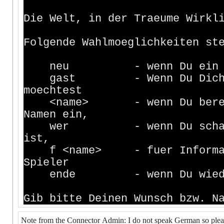
Die Welt, in der Traeume Wirkl
Folgende Wahlmoeglichkeiten st
neu - wenn Du ein neue
gast - Wenn Du Dich einfa
moechtest
<name> - wenn Du bereits e
Namen ein,
wer - wenn Du schauen mo
ist,
f <name> - fuer Informatio
Spieler
ende - wenn Du wieder 
Gib bitte Deinen Wunsch bzw. N
Note from the Connector Admin: I do not speak German so pleas