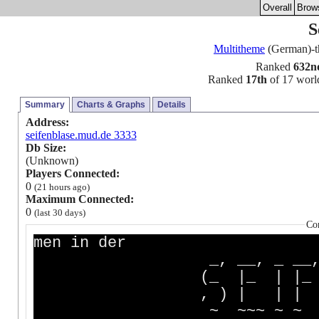
Overall
Brow
S
Multitheme
(German)-
Ranked
632n
Ranked
17th
of 17 world
Summary
Charts & Graphs
Details
Address:
seifenblase.mud.de 3333
Db Size:
(Unknown)
Players Connected:
0
(21 hours ago)
Maximum Connected:
0
(last 30 days)
Co
men in der
_, __, _ __, __, _,
(_ |_ | |_ |_ |\ 
, ) | | | | | \| 
~ ~~~ ~ ~ ~~~ ~ 