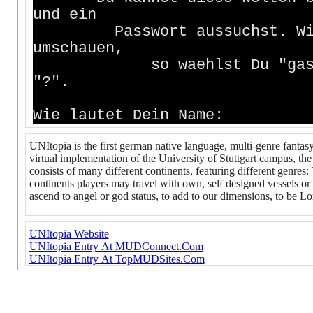
und ein
Passwort aussuchst. Willst
umschauen,
so waehlst Du "gast", Hi
"?".
Wie lautet Dein Name:
UNItopia is the first german native language, multi-genre fantas
virtual implementation of the University of Stuttgart campus, the
consists of many different continents, featuring different genres
continents players may travel with own, self designed vessels or 
ascend to angel or god status, to add to our dimensions, to be L
UNItopia Website
UNItopia Entry At MUDConnect.Com
UNItopia Entry At TopMUDSites.Com