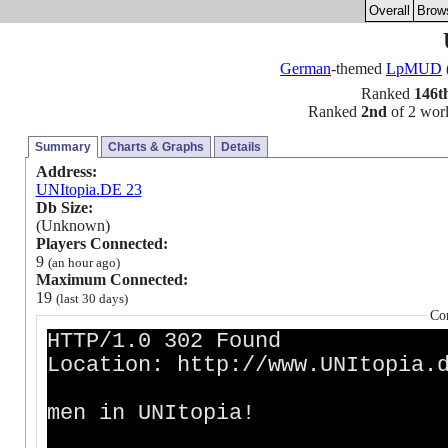
Overall
Brow
German
-themed
LpMUD
Ranked
146t
Ranked
2nd
of 2 worl
Summary
Charts & Graphs
Details
Address:
UNItopia.DE 23
Db Size:
(Unknown)
Players Connected:
9
(an hour ago)
Maximum Connected:
19
(last 30 days)
Co
HTTP/1.0 302 Found
Location: http://www.UNItopia.
men in UNItopia!