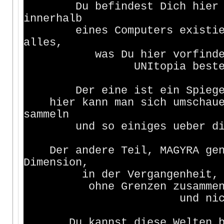
Du befindest Dich hier in 
innerhalb
eines Computers existiert.
alles,
was Du hier vorfinden wir
UNItopia besteht eigen
Der eine ist ein Spiegelbil
hier kann man sich umschauen
sammeln
und so einiges ueber die Un
Der andere Teil, MAGYRA gena
Dimension,
in der Vergangenheit, Gege
ohne Grenzen zusammenflie
und nichts unmoe
Du kannst diese Welten besu